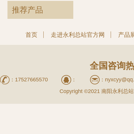
推荐产品
首页
走进永利总站官方网
产品
全国咨询热线
：
17527665570
：
：
nyxcyy@qq
Copyright ©2021 南阳永