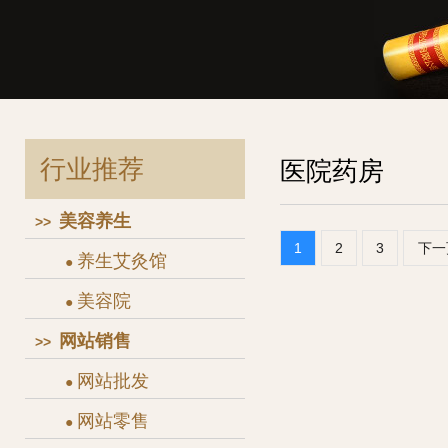
行业推荐
医院药房
美容养生
>>
1
2
3
下一
养生艾灸馆
●
美容院
●
网站销售
>>
网站批发
●
网站零售
●