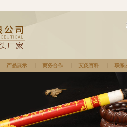
产品展示
商务合作
艾灸百科
联系