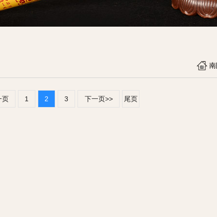
南
一页
1
2
3
下一页>>
尾页