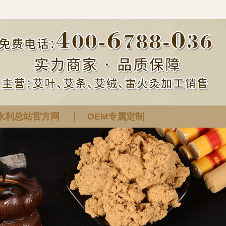
永利总站官方网
OEM专属定制