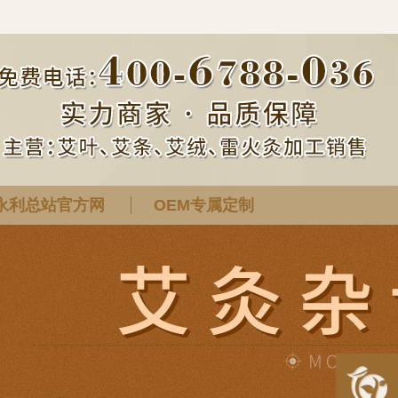
永利总站官方网
OEM专属定制