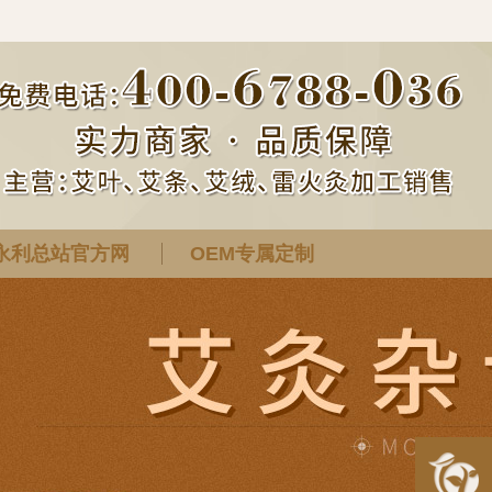
永利总站官方网
OEM专属定制