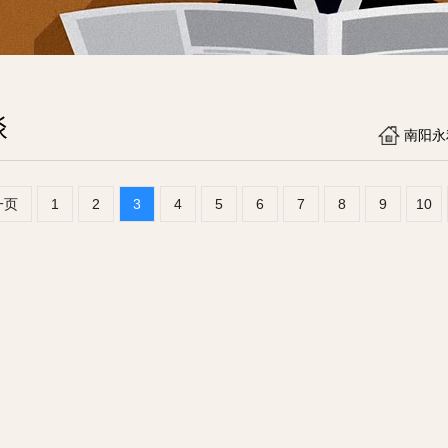
谈
南阳永
一页
1
2
3
4
5
6
7
8
9
10