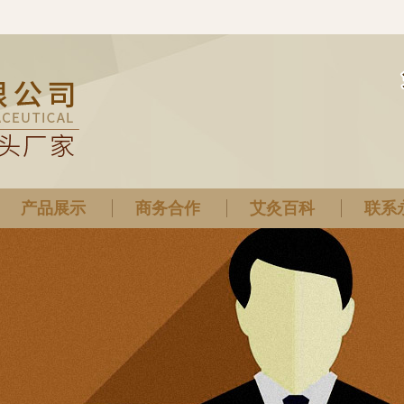
产品展示
商务合作
艾灸百科
联系