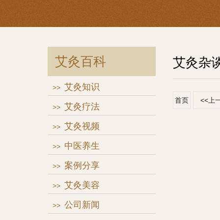
艾灸百科
艾灸杂
艾灸知识
>>
首页
<<上
艾灸疗法
>>
艾灸视频
>>
中医养生
>>
案例分享
>>
艾灸美容
>>
公司新闻
>>