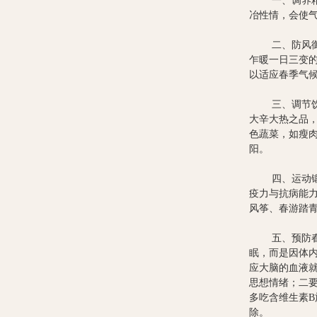
一、调养精神
冶性情，会使
二、防风御寒
乍暖一日三变
以适应春季气
三、调节饮食
大辛大热之品
色蔬菜，如瘦
阳。
四、运动锻炼
疫力与抗病能
风筝、春游踏
五、预防春困
眠，而是因体
应大脑的血液
思想情绪；二
多吃含维生素
除。