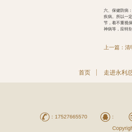
六、保健防病
疾病。所以一
节，着不重视
神病等，应特
上一篇：清
首页
走进永利
：
17527665570
：
Copyr