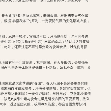
绪乐观，戒郁怒以养性，假日去踏青问柳，游山戏水，陶
春天要特别注意防风御寒，养阳敛阴。根据初春天气乍寒
。根据“春捂秋冻”的原则，一定要随气温的变化增减衣服，
则，忌过于酸涩，宜清淡可口，忌油腻生冷，尤不宜多进
维生素（特别是B族维生素）丰富的食品；特别是各种黄绿
等，此外，还应注意不可过早贪吃冷饮等食品，以免伤胃损
境最有利于吐故纳新，充养脏腑。春天多锻炼，会增强兔
根据自己年龄与体质状况选择户外活动，如太极拳，慢跑、放
象就是大家季说的“春困”。春天犯困不是需要更多的睡
皮肤末梢血液供应增多，汗液分泌增加，各器官负荷加重，供
减轻与预防春困呢？一要保证睡眠，早卧早起，克服消极懒惰
，缺乏B族维生素与饮食过量是引发春困的重要原因，故宜
太冷，适当减些衣服，或用冷水洗脸，都会使困意尽快消