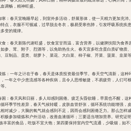
：春天阳光明媚，风和日丽，精神调摄应做到疏泄条达，心胸开阔，情
气血调畅，精神旺盛。
：春天宜晚睡早起，到室外多活动，舒展形体，使一天精力更加充沛。
的特点，衣服不可顿减，过早脱去冬衣，极易受寒伤肺，引发呼吸系统疾患
候多变的规律。
：春天新陈代谢旺盛，饮食宜甘而温，富含营养，以健脾扶阳为食养原
，如参、茸、附子、烈酒等，以免助热生火。春天宜多吃含蛋白质矿物质、
肉、豆制品、蛋类、胡萝卜、菜花、大白菜、柿子椒、芹菜、菠菜、韭菜
：一年之计在于春，春天是体质投资最佳季节。春天空气清新，这种环
力，一年之中少患流感等各种疾病，且令人思维敏捷，不易疲劳，人们可
青等。
：春天风和日丽，多人却感到困倦。疲乏头昏欲睡，早晨也不醒，这种现
内循环季节性差异，春天气候转暖，皮肤血管舒张，循环系统功能增强，
就相对减少，大脑的氧气就会感到不足，因而会感到困倦乏力。那么怎样
要积极参加锻炼和户外活动，改善血液循环；三要适当增加营养。研究证明
B族丰富的食品，吃饭不宜大饱；第四要保持室内空气流通，少吸烟，如不