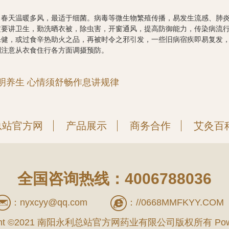
：春天温暖多风，最适于细菌。病毒等微生物繁殖传播，易发生流感、肺
定要讲卫生，勤洗晒衣被，除虫害，开窗通风，提高防御能力，传染病流
保健，或过食辛热助火之品，再被时令之邪引发，一些旧病宿疾即易复发
别注意从衣食住行各方面调摄预防。
明养生 心情须舒畅作息讲规律
总站官方网
产品展示
商务合作
艾灸百
全国咨询热线：4006788036
：
nyxcyy@qq.com
：
//0668MMFKYY.COM
ight ©2021 南阳永利总站官方网药业有限公司版权所有 Powe