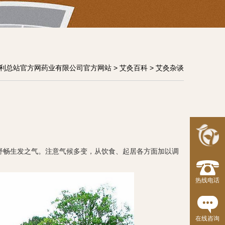
利总站官方网药业有限公司官方网站
>
艾灸百科
> 艾灸杂谈
畅生发之气。注意气候多变，从饮食、起居各方面加以调
热线电话
在线咨询