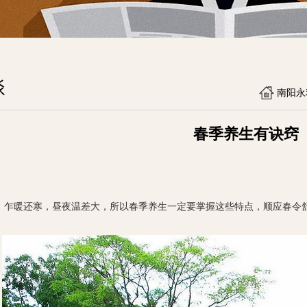
谈
南阳永
春季养生有诀窍
暖还寒，昼夜温差大，所以春季养生一定要掌握这些特点，顺应春令舒